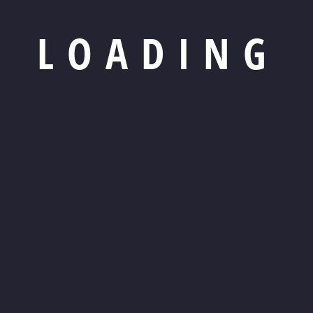
L
O
A
D
I
N
G